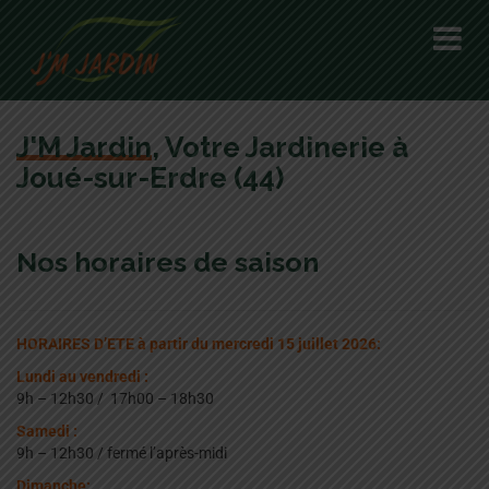
J'M Jardin
, Votre Jardinerie à
Joué-sur-Erdre (44)
Nos horaires de saison
HORAIRES D’ETE à partir du mercredi 15 juillet 2026:
Lundi au vendredi :
9h – 12h30 / 17h00 – 18h30
Samedi :
9h – 12h30 / fermé l’après-midi
Dimanche: