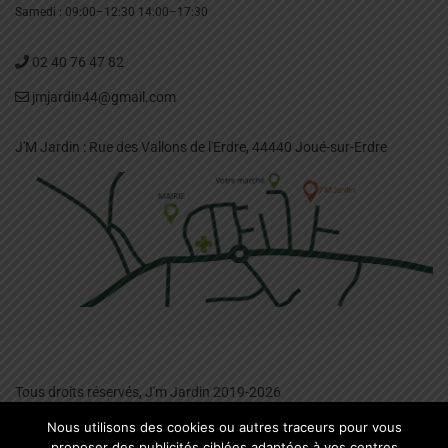
Samedi : 09:00–12:30 14:00–17:30
02 40 76 47 82
jmjardin44@gmail.com
J'M Jardin : Rue des Vallons de l'Erdre, 44440 Joué-sur-Erdre
Tous droits réservés, J'm Jardin 2019-2026
Mentions légales
-
Plan du site
-
Consentement aux cookies
Nous utilisons des cookies ou autres traceurs pour vous
proposer des publicités ciblées adaptées à vos centres