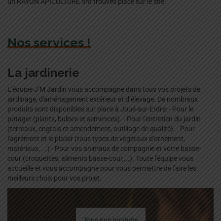
un RAYON APICULTURE ont trouvés place sur le site.
Nos services !
La jardinerie
L'équipe J’M Jardin vous accompagne dans tous vos projets de
jardinage, d'aménagement extérieur et d’élevage. De nombreux
produits sont disponibles sur place à Joué-sur-Erdre: - Pour le
potager (plants, bulbes et semences). - Pour l'entretien du jardin
(terreaux, engrais et amendement, outillage de qualité). - Pour
l'agrément et le plaisir (tous types de végétaux d'ornement,
matériaux, ...) - Pour vos animaux de compagnie et votre basse-
cour (croquettes, aliments basse-cour,...). Toute l'équipe vous
accueille et vous accompagne pour vous permettre de faire les
meilleurs choix pour vos projet.
Tous nos produits