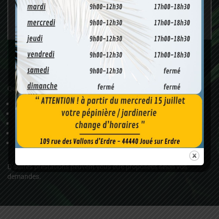
accompagnons dans tous vos projets d’aménagements
extérieurs et d’espaces verts !
Entretien
Quelques prestations auxquelles J’M Jardin peut répondre :
La tonte
Le débroussaillage
L’entretien des massifs
Le ramassage des feuilles
La tailles des haies, des fruitiers, des rosiers et des plantes
grimpantes
D’autres prestations peuvent vous être proposées selon vos
demandes.