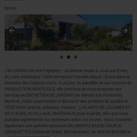
fermé
Notre pépinière/jardinerie
C'est par là!
J’M JARDIN est une Pépinière - Jardinerie située à Joué-sur-Erdre,
en Loire-Atlantique. Cette entreprise travaille depuis 18 ans dans le
domaine des Espaces Verts. À ce jour, en parallèle de son activité de
PRODUCTION HORTICOLE, elle continue de vous proposer ses
services en ENTRETIEN DE JARDINS (en Service à la Personne).
Marie et Julien vous invitent à découvrir des produits de qualité en
VÉGÉTAUX (arbres, arbustes, fruitiers...), PLANTS DE LÉGUMES ET
DE FLEURS, OUTILLAGE, MATÉRIAUX pour le jardin, afin que vous
puissiez agrémenter vos extérieurs selon vos envies. Vous trouverez
également une gamme reconnue d'ALIMENTS BASSE-COUR et
CROQUETTES Chiens et Chats. Dernièrement, un RAYON BASSIN et